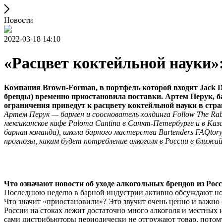
Новости
2022-03-18 14:10
«Расцвет коктейльной науки»:
Компания Brown-Forman, в портфель которой входит Jack Dani
бренды) временно приостановила поставки. Артем Перук, ба
ограничения приведут к расцвету коктейльной науки в стра
Артем Перук — бармен и сооснователь холдинга Follow The Rabbi
мексиканское кафе Paloma Cantina в Санкт-Петербурге и в Каза
барная команда), школа барного мастерства Bartenders FAQtory, 
прогнозы, каким будет потребление алкоголя в России в ближ
Что означают новости об уходе алкогольных брендов из Рос
Последнюю неделю в барной индустрии активно обсуждают нов
Что значит «приостановили»? Это звучит очень ценно и важно 
России на стоках лежит достаточно много алкоголя и местных 
сами дистрибьюторы периодически не отгружают товар, потому 