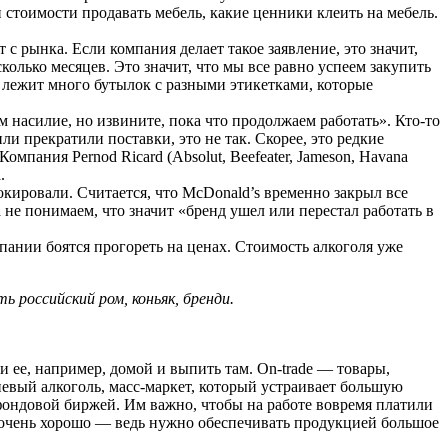
 стоимости продавать мебель, какие ценники клеить на мебель.
с рынка. Если компания делает такое заявление, это значит,
олько месяцев. Это значит, что мы все равно успеем закупить
с лежит много бутылок с разными этикетками, которые
 насилие, но извините, пока что продолжаем работать». Кто-то
и прекратили поставки, это не так. Скорее, это редкие
мпания Pernod Ricard (Absolut, Beefeater, Jameson, Havana
.
окировали. Считается, что McDonald’s временно закрыл все
 не понимаем, что значит «бренд ушел или перестал работать в
пании боятся прогореть на ценах. Стоимость алкоголя уже
 российский ром, коньяк, бренди.
ти ее, например, домой и выпить там. Оn-trade — товары,
невый алкоголь, масс-маркет, который устраивает большую
а фондовой биржей. Им важно, чтобы на работе вовремя платили
ит очень хорошо — ведь нужно обеспечивать продукцией большое