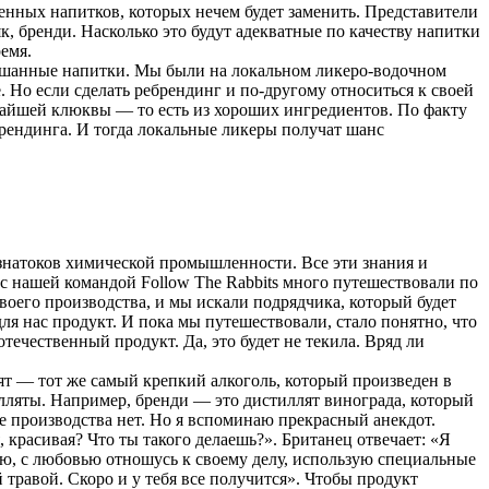
венных напитков, которых нечем будет заменить. Представители
к, бренди. Насколько это будут адекватные по качеству напитки
емя.
мешанные напитки. Мы были на локальном ликеро-водочном
. Но если сделать ребрендинг и по-другому относиться к своей
жайшей клюквы — то есть из хороших ингредиентов. По факту
брендинга. И тогда локальные ликеры получат шанс
 знатоков химической промышленности. Все эти знания и
с нашей командой Follow The Rabbits много путешествовали по
воего производства, и мы искали подрядчика, который будет
ля нас продукт. И пока мы путешествовали, стало понятно, что
течественный продукт. Да, это будет не текила. Вряд ли
ят — тот же самый крепкий алкоголь, который произведен в
тилляты. Например, бренди — это дистиллят винограда, который
се производства нет. Но я вспоминаю прекрасный анекдот.
, красивая? Что ты такого делаешь?». Британец отвечает: «Я
гаю, с любовью отношусь к своему делу, использую специальные
й травой. Скоро и у тебя все получится». Чтобы продукт