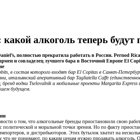
 какой алкоголь теперь будут 
el’s, полностью прекратила работать в России. Pernod Ricard
рмен и совладелец лучшего бара в Восточной Европе El Copita
не
ts, в состав которого входят бар El Copitas в Санкт-Петербурге
ни, итальянский аперитивный бар Tagliatella Caffe (единственн
бренд водки Tselovalnik и мобильные проекты Margarita Express и 
айшем будущем.
сии
ости о том, что алкогольные бренды приостановили свою работ
с политической и моральной точки зрения. Но по факту приостан
импортеров, и дистрибьюторов. Этих бутылок хватит на нескольк
что не понимают, по каким ценам нужно продавать алкоголь. Он