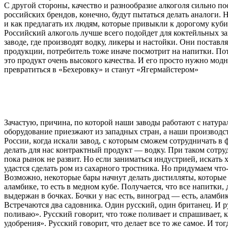
С другой стороны, качество и разнообразие алкоголя сильно п
российских брендов, конечно, будут пытаться делать аналоги. 
и как предлагать их людям, которые привыкли к дорогому куб
Российский алкоголь лучше всего подойдет для коктейльных 
заводе, где производят водку, ликеры и настойки. Они поставл
продукции, потребитель тоже иначе посмотрит на напитки. По
это продукт очень высокого качества. И его просто нужно мод
превратиться в «Бехеровку» и станут «Ягермайстером»
Зачастую, причина, по которой наши заводы работают с натура
оборудование приезжают из западных стран, а наши производс
России, когда искали завод, с которым сможем сотрудничать в
делать для нас контрактный продукт — водку. При таком сотру
пока рынок не развит. Но если заниматься индустрией, искать
удастся сделать ром из сахарного тростника. Но придумаем что
Возможно, некоторые бары начнут делать дистилляты, которые 
аламбике, то есть в медном кубе. Получается, что все напитк
выдержан в бочках. Бочки у нас есть, виноград — есть, аламб
Встречаются два садовника. Один русский, один британец. И ру
поливаю». Русский говорит, что тоже поливает и спрашивает, 
удобрения». Русский говорит, что делает все то же самое. И то