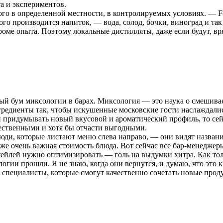
а и экспериментов.
о в определенной местности, в контролируемых условиях. — For
ого производится напиток, — вода, солод, бочки, виноград и та
кроме опыта. Поэтому локальные дистилляты, даже если будут, вр
ый бум миксологии в барах. Миксология — это наука о смешивае
гредиенты так, чтобы искушенные московские гости наслаждали
 придумывать новый вкусовой и ароматический профиль, то сейч
ественными и хотя бы отчасти выгодными.
юди, которые листают меню слева направо, — они видят название
к же очень важная стоимость блюда. Вот сейчас все бар-менедже
тейлей нужно оптимизировать — голь на выдумки хитра. Как толь
гии прошли. Я не знаю, когда они вернутся, и думаю, что это к
специалисты, которые смогут качественно сочетать новые проду