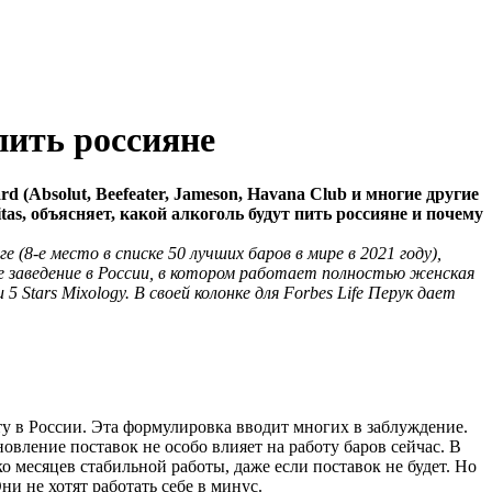
пить россияне
 (Absolut, Beefeater, Jameson, Havana Club и многие другие
s, объясняет, какой алкоголь будут пить россияне и почему
 (8-е место в списке 50 лучших баров в мире в 2021 году),
ое заведение в России, в котором работает полностью женская
5 Stars Mixology. В своей колонке для Forbes Life Перук дает
у в России. Эта формулировка вводит многих в заблуждение.
овление поставок не особо влияет на работу баров сейчас. В
о месяцев стабильной работы, даже если поставок не будет. Но
и не хотят работать себе в минус.