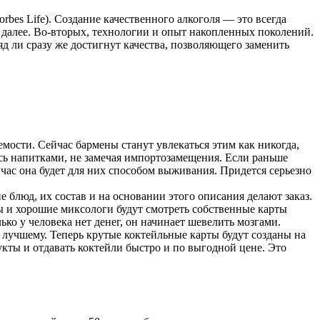
bes Life). Создание качественного алкоголя — это всегда
к далее. Во-вторых, технологии и опыт накопленных поколений.
яд ли сразу же достигнут качества, позволяющего заменить
мости. Сейчас бармены станут увлекаться этим как никогда,
сь напитками, не замечая импортозамещения. Если раньше
ас она будет для них способом выживания. Придется серьезно
 блюд, их состав и на основании этого описания делают заказ.
ры и хорошие миксологи будут смотреть собственные карты
ко у человека нет денег, он начинает шевелить мозгами.
 лучшему. Теперь крутые коктейльные карты будут созданы на
кты и отдавать коктейли быстро и по выгодной цене. Это